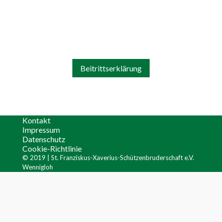
weitergeben. Mitglied werden kann jede
natürliche Person ab Vollendung des 17.
Lebensjahres.
Beitrittserklärung
Kontakt
Impressum
Datenschutz
Cookie-Richtlinie
© 2019 | ​St. Franziskus-Xaverius-Schützenbruderschaft e.V.
Wennigloh