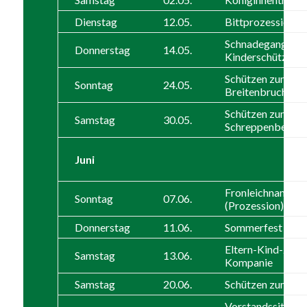
Dienstag
12.05.
Bittprozession
Schnadegang und
Donnerstag
14.05.
Kinderschützenfe
Schützen zum SF
Sonntag
24.05.
Breitenbruch
Schützen zum SF
Samstag
30.05.
Schreppenberg
Juni
Fronleichnam
Sonntag
07.06.
(Prozession)
Donnerstag
11.06.
Sommerfest Cari
Eltern-Kind-Zelte
Samstag
13.06.
Kompanie
Samstag
20.06.
Schützen zum SF
Vorstandssitzung