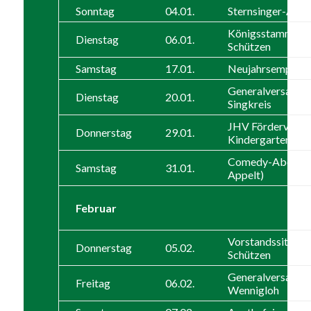
Sonntag
04.01.
Sternsinger-Akti
Königsstammtisc
Dienstag
06.01.
Schützen
Samstag
17.01.
Neujahrsempfan
Generalversamm
Dienstag
20.01.
Singkreis
JHV Förderverei
Donnerstag
29.01.
Kindergarten
Comedy-Abend (
Samstag
31.01.
Appelt)
Februar
Vorstandssitzung
Donnerstag
05.02.
Schützen
Generalversamml
Freitag
06.02.
Wennigloh