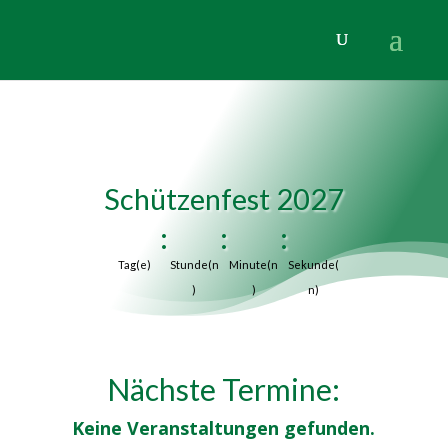
Schützenfest 2027
:
:
:
Tag(e)
Stunde(n
Minute(n
Sekunde(
)
)
n)
Nächste Termine:
Keine Veranstaltungen gefunden.