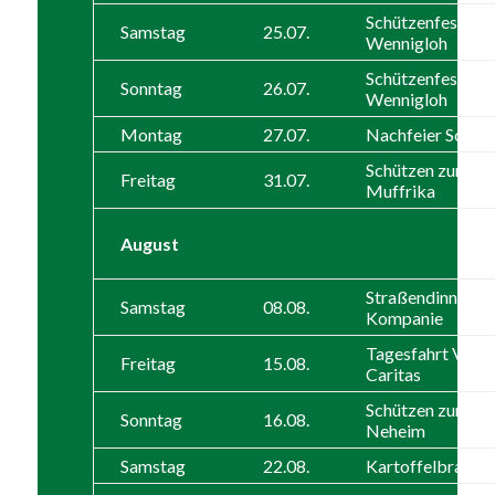
Schützenfest in
Samstag
25.07.
Wennigloh
Schützenfest in
Sonntag
26.07.
Wennigloh
Montag
27.07.
Nachfeier Schütz
Schützen zum SF
Freitag
31.07.
Muffrika
August
Straßendinner 2.
Samstag
08.08.
Kompanie
Tagesfahrt VdK /
Freitag
15.08.
Caritas
Schützen zum SF
Sonntag
16.08.
Neheim
Samstag
22.08.
Kartoffelbrate