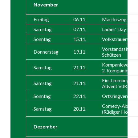
November
Freitag
06.11.
Martinszug
Samstag
07.11.
Ladies‘ Day
Sonntag
15.11.
Volkstrauertag
Vorstandssitzun
Donnerstag
19.11.
Schützen
Kompanieversa
Samstag
21.11.
2. Kompanie
Einstimmung auf
Samstag
21.11.
Advent VdK
Sonntag
22.11.
Ortsringversam
Comedy-Abend
Samstag
28.11.
(Rüdiger Hoffma
Dezember