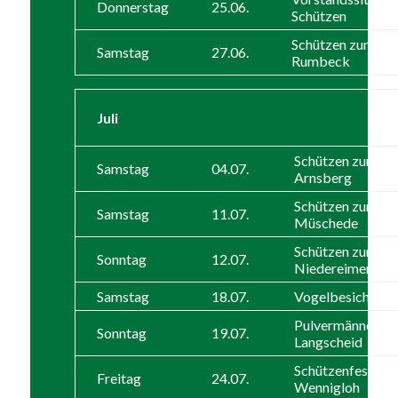
Donnerstag
25.06.
Schützen
Schützen zum SF
Samstag
27.06.
Rumbeck
Juli
Schützen zum SF
Samstag
04.07.
Arnsberg
Schützen zum SF
Samstag
11.07.
Müschede
Schützen zum SF
Sonntag
12.07.
Niedereimer
Samstag
18.07.
Vogelbesichtigu
Pulvermänner na
Sonntag
19.07.
Langscheid
Schützenfest in
Freitag
24.07.
Wennigloh