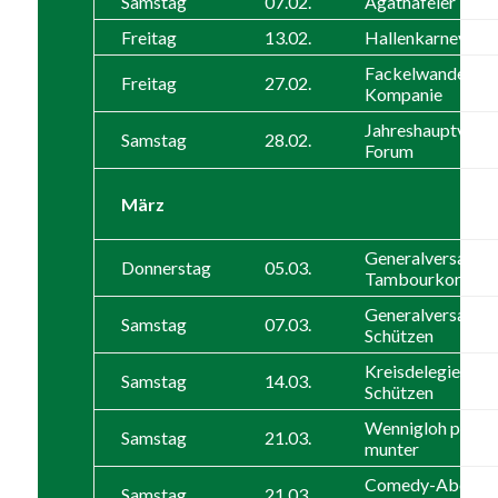
Samstag
07.02.
Agathafeier Feue
Freitag
13.02.
Hallenkarneval
Fackelwanderung
Freitag
27.02.
Kompanie
Jahreshauptvers
Samstag
28.02.
Forum
März
Generalversamm
Donnerstag
05.03.
Tambourkorps
Generalversamm
Samstag
07.03.
Schützen
Kreisdelegiertenv
Samstag
14.03.
Schützen
Wennigloh putz(t
Samstag
21.03.
munter
Comedy-Abend (W
Samstag
21.03.